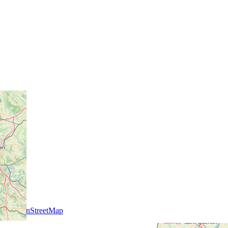
+
-
©
OpenStreetMap