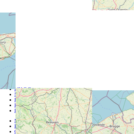
L’U.C.Q
Nos actions
Événements
Les comités de quartier
La vie des quartiers
Mentions légales
Plan du site
Contact