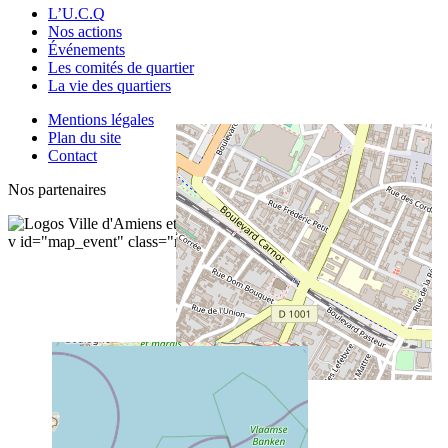
L’U.C.Q
Nos actions
Événements
Les comités de quartier
La vie des quartiers
Mentions légales
Plan du site
Contact
Nos partenaires
v id="map_event" class="map">