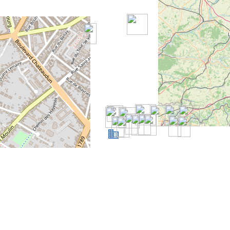
+
-
©
OpenStreetMap