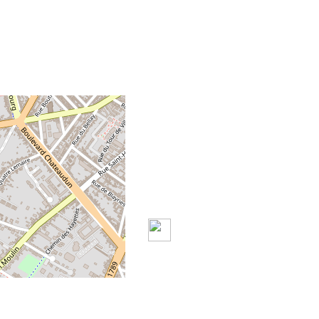
+
-
©
OpenStreetMap