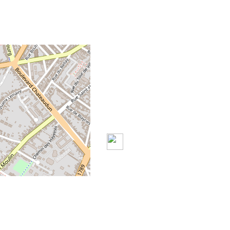
+
-
©
OpenStreetMap