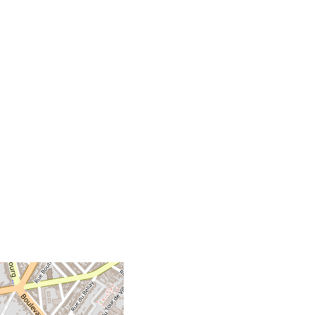
+
-
©
OpenStreetMap