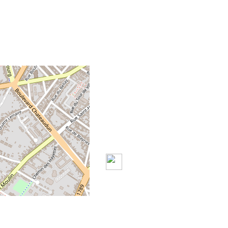
+
-
©
OpenStreetMap