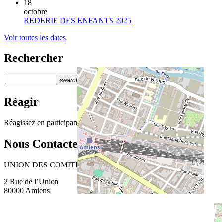
18
octobre
REDERIE DES ENFANTS 2025
Voir toutes les dates
Rechercher
search
Réagir
Réagissez en participant au
Forum
Nous Contacter
UNION DES COMITÉS DE QUARTIER D’AMIENS
2 Rue de l’Union
80000 Amiens