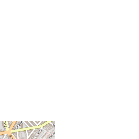
+
-
©
OpenStreetMap