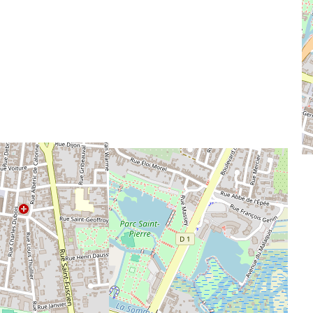
L’U.C.Q
Nos actions
Événements
Les comités de quartier
La vie des quartiers