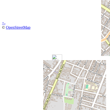
+
-
©
OpenStreetMap